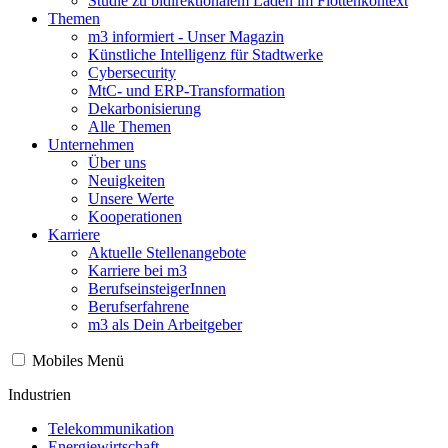
Studie zu bidirektionalem Laden im Flottenkontext
Themen
m3 informiert - Unser Magazin
Künstliche Intelligenz für Stadtwerke
Cybersecurity
MtC- und ERP-Transformation
Dekarbonisierung
Alle Themen
Unternehmen
Über uns
Neuigkeiten
Unsere Werte
Kooperationen
Karriere
Aktuelle Stellenangebote
Karriere bei m3
BerufseinsteigerInnen
Berufserfahrene
m3 als Dein Arbeitgeber
Mobiles Menü
Industrien
Telekommunikation
Energiewirtschaft