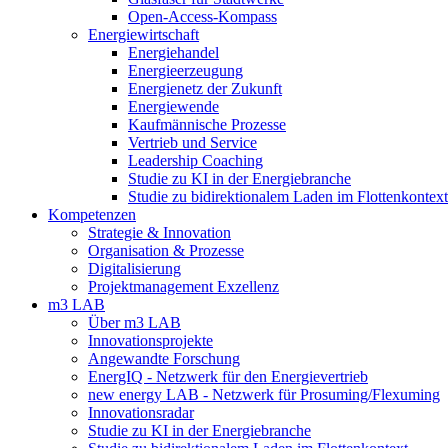
Open-Access-Kompass
Energiewirtschaft
Energiehandel
Energieerzeugung
Energienetz der Zukunft
Energiewende
Kaufmännische Prozesse
Vertrieb und Service
Leadership Coaching
Studie zu KI in der Energiebranche
Studie zu bidirektionalem Laden im Flottenkontext
Kompetenzen
Strategie & Innovation
Organisation & Prozesse
Digitalisierung
Projektmanagement Exzellenz
m3 LAB
Über m3 LAB
Innovationsprojekte
Angewandte Forschung
EnergIQ - Netzwerk für den Energievertrieb
new energy LAB - Netzwerk für Prosuming/Flexuming
Innovationsradar
Studie zu KI in der Energiebranche