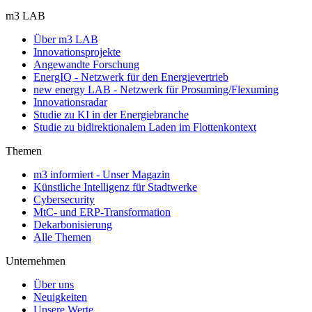
m3 LAB
Über m3 LAB
Innovationsprojekte
Angewandte Forschung
EnergIQ - Netzwerk für den Energievertrieb
new energy LAB - Netzwerk für Prosuming/Flexuming
Innovationsradar
Studie zu KI in der Energiebranche
Studie zu bidirektionalem Laden im Flottenkontext
Themen
m3 informiert - Unser Magazin
Künstliche Intelligenz für Stadtwerke
Cybersecurity
MtC- und ERP-Transformation
Dekarbonisierung
Alle Themen
Unternehmen
Über uns
Neuigkeiten
Unsere Werte