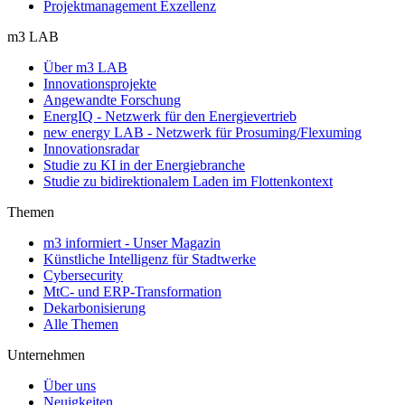
Projektmanagement Exzellenz
m3 LAB
Über m3 LAB
Innovationsprojekte
Angewandte Forschung
EnergIQ - Netzwerk für den Energievertrieb
new energy LAB - Netzwerk für Prosuming/Flexuming
Innovationsradar
Studie zu KI in der Energiebranche
Studie zu bidirektionalem Laden im Flottenkontext
Themen
m3 informiert - Unser Magazin
Künstliche Intelligenz für Stadtwerke
Cybersecurity
MtC- und ERP-Transformation
Dekarbonisierung
Alle Themen
Unternehmen
Über uns
Neuigkeiten