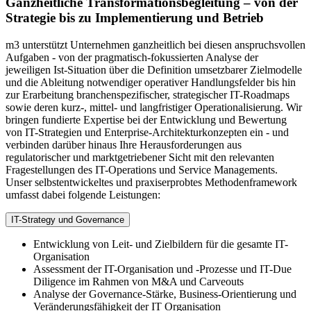
Ganzheitliche Transformationsbegleitung – von der
Strategie bis zu Implementierung und Betrieb
m3 unterstützt Unternehmen ganzheitlich bei diesen anspruchsvollen
Aufgaben - von der pragmatisch-​fokussierten Analyse der
jeweiligen Ist-​Situation über die Definition umsetzbarer Zielmodelle
und die Ableitung notwendiger operativer Handlungsfelder bis hin
zur Erarbeitung branchenspezifischer, strategischer IT-​Roadmaps
sowie deren kurz-, mittel- und langfristiger Operationalisierung. Wir
bringen fundierte Expertise bei der Entwicklung und Bewertung
von IT-​Strategien und Enterprise-​Architekturkonzepten ein - und
verbinden darüber hinaus Ihre Herausforderungen aus
regulatorischer und marktgetriebener Sicht mit den relevanten
Fragestellungen des IT-​Operations und Service Managements.
Unser selbstentwickeltes und praxiserprobtes Methodenframework
umfasst dabei folgende Leistungen:
IT-​Strategy und Governance
Entwicklung von Leit- und Zielbildern für die gesamte IT-​
Organisation
Assessment der IT-​Organisation und -​Prozesse und IT-Due
Diligence im Rahmen von M&A und Carveouts
Analyse der Governance-​Stärke, Business-​Orientierung und
Veränderungsfähigkeit der IT Organisation