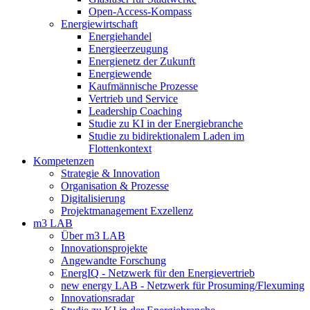
Open-Access-Kompass
Energiewirtschaft
Energiehandel
Energieerzeugung
Energienetz der Zukunft
Energiewende
Kaufmännische Prozesse
Vertrieb und Service
Leadership Coaching
Studie zu KI in der Energiebranche
Studie zu bidirektionalem Laden im
Flottenkontext
Kompetenzen
Strategie & Innovation
Organisation & Prozesse
Digitalisierung
Projektmanagement Exzellenz
m3 LAB
Über m3 LAB
Innovationsprojekte
Angewandte Forschung
EnergIQ - Netzwerk für den Energievertrieb
new energy LAB - Netzwerk für Prosuming/Flexuming
Innovationsradar