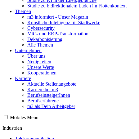
Studie zu KI in der Energiebranche
Studie zu bidirektionalem Laden im Flottenkontext
Themen
m3 informiert - Unser Magazin
Künstliche Intelligenz für Stadtwerke
Cybersecurity
MtC- und ERP-Transformation
Dekarbonisierung
Alle Themen
Unternehmen
Über uns
Neuigkeiten
Unsere Werte
Kooperationen
Karriere
Aktuelle Stellenangebote
Karriere bei m3
BerufseinsteigerInnen
Berufserfahrene
m3 als Dein Arbeitgeber
Mobiles Menü
Industrien
Telekommunikation