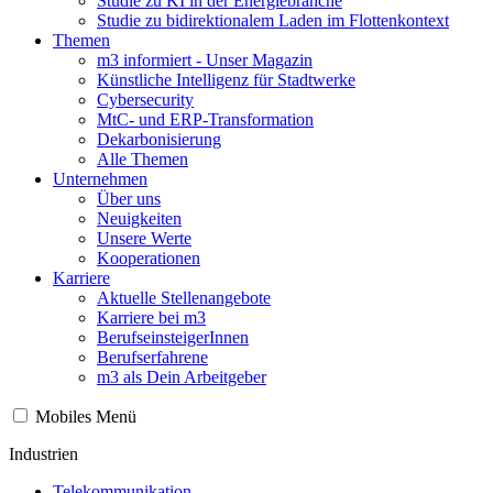
Studie zu KI in der Energiebranche
Studie zu bidirektionalem Laden im Flottenkontext
Themen
m3 informiert - Unser Magazin
Künstliche Intelligenz für Stadtwerke
Cybersecurity
MtC- und ERP-Transformation
Dekarbonisierung
Alle Themen
Unternehmen
Über uns
Neuigkeiten
Unsere Werte
Kooperationen
Karriere
Aktuelle Stellenangebote
Karriere bei m3
BerufseinsteigerInnen
Berufserfahrene
m3 als Dein Arbeitgeber
Mobiles Menü
Industrien
Telekommunikation