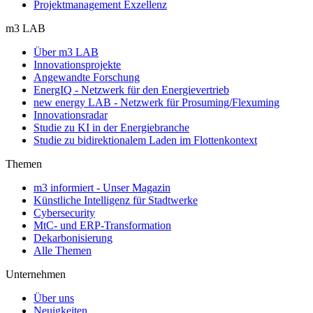
Projektmanagement Exzellenz
m3 LAB
Über m3 LAB
Innovationsprojekte
Angewandte Forschung
EnergIQ - Netzwerk für den Energievertrieb
new energy LAB - Netzwerk für Prosuming/Flexuming
Innovationsradar
Studie zu KI in der Energiebranche
Studie zu bidirektionalem Laden im Flottenkontext
Themen
m3 informiert - Unser Magazin
Künstliche Intelligenz für Stadtwerke
Cybersecurity
MtC- und ERP-Transformation
Dekarbonisierung
Alle Themen
Unternehmen
Über uns
Neuigkeiten