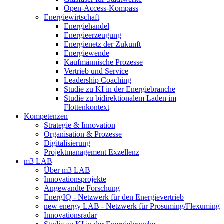
Open-Access-Kompass
Energiewirtschaft
Energiehandel
Energieerzeugung
Energienetz der Zukunft
Energiewende
Kaufmännische Prozesse
Vertrieb und Service
Leadership Coaching
Studie zu KI in der Energiebranche
Studie zu bidirektionalem Laden im
Flottenkontext
Kompetenzen
Strategie & Innovation
Organisation & Prozesse
Digitalisierung
Projektmanagement Exzellenz
m3 LAB
Über m3 LAB
Innovationsprojekte
Angewandte Forschung
EnergIQ - Netzwerk für den Energievertrieb
new energy LAB - Netzwerk für Prosuming/Flexuming
Innovationsradar