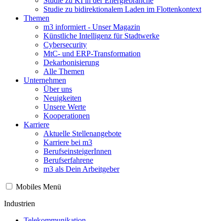
Studie zu KI in der Energiebranche
Studie zu bidirektionalem Laden im Flottenkontext
Themen
m3 informiert - Unser Magazin
Künstliche Intelligenz für Stadtwerke
Cybersecurity
MtC- und ERP-Transformation
Dekarbonisierung
Alle Themen
Unternehmen
Über uns
Neuigkeiten
Unsere Werte
Kooperationen
Karriere
Aktuelle Stellenangebote
Karriere bei m3
BerufseinsteigerInnen
Berufserfahrene
m3 als Dein Arbeitgeber
Mobiles Menü
Industrien
Telekommunikation