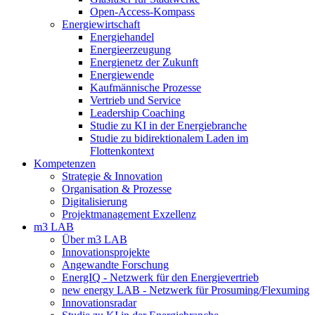
Open-Access-Kompass
Energiewirtschaft
Energiehandel
Energieerzeugung
Energienetz der Zukunft
Energiewende
Kaufmännische Prozesse
Vertrieb und Service
Leadership Coaching
Studie zu KI in der Energiebranche
Studie zu bidirektionalem Laden im
Flottenkontext
Kompetenzen
Strategie & Innovation
Organisation & Prozesse
Digitalisierung
Projektmanagement Exzellenz
m3 LAB
Über m3 LAB
Innovationsprojekte
Angewandte Forschung
EnergIQ - Netzwerk für den Energievertrieb
new energy LAB - Netzwerk für Prosuming/Flexuming
Innovationsradar