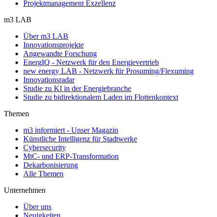
Projektmanagement Exzellenz
m3 LAB
Über m3 LAB
Innovationsprojekte
Angewandte Forschung
EnergIQ - Netzwerk für den Energievertrieb
new energy LAB - Netzwerk für Prosuming/Flexuming
Innovationsradar
Studie zu KI in der Energiebranche
Studie zu bidirektionalem Laden im Flottenkontext
Themen
m3 informiert - Unser Magazin
Künstliche Intelligenz für Stadtwerke
Cybersecurity
MtC- und ERP-Transformation
Dekarbonisierung
Alle Themen
Unternehmen
Über uns
Neuigkeiten