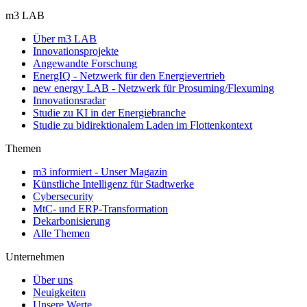
m3 LAB
Über m3 LAB
Innovationsprojekte
Angewandte Forschung
EnergIQ - Netzwerk für den Energievertrieb
new energy LAB - Netzwerk für Prosuming/Flexuming
Innovationsradar
Studie zu KI in der Energiebranche
Studie zu bidirektionalem Laden im Flottenkontext
Themen
m3 informiert - Unser Magazin
Künstliche Intelligenz für Stadtwerke
Cybersecurity
MtC- und ERP-Transformation
Dekarbonisierung
Alle Themen
Unternehmen
Über uns
Neuigkeiten
Unsere Werte