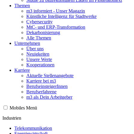
Studie zu bidirektionalem Laden im Flottenkontext
Themen
m3 informiert - Unser Magazin
Künstliche Intelligenz für Stadtwerke
Cybersecurity
MtC- und ERP-Transformation
Dekarbonisierung
Alle Themen
Unternehmen
Über uns
Neuigkeiten
Unsere Werte
Kooperationen
Karriere
Aktuelle Stellenangebote
Karriere bei m3
BerufseinsteigerInnen
Berufserfahrene
m3 als Dein Arbeitgeber
Mobiles Menü
Industrien
Telekommunikation
Energiewirtschaft