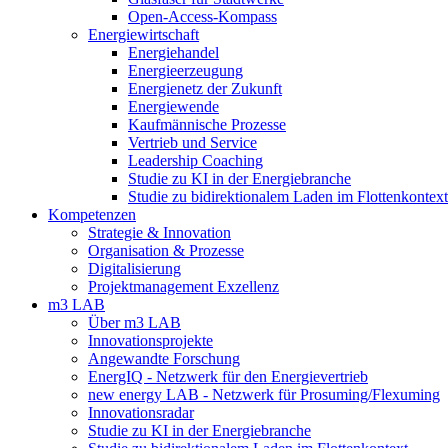
Open-Access-Kompass
Energiewirtschaft
Energiehandel
Energieerzeugung
Energienetz der Zukunft
Energiewende
Kaufmännische Prozesse
Vertrieb und Service
Leadership Coaching
Studie zu KI in der Energiebranche
Studie zu bidirektionalem Laden im Flottenkontext
Kompetenzen
Strategie & Innovation
Organisation & Prozesse
Digitalisierung
Projektmanagement Exzellenz
m3 LAB
Über m3 LAB
Innovationsprojekte
Angewandte Forschung
EnergIQ - Netzwerk für den Energievertrieb
new energy LAB - Netzwerk für Prosuming/Flexuming
Innovationsradar
Studie zu KI in der Energiebranche