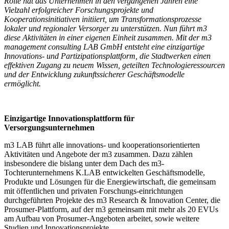
Rolle hat das Unternehmen in den vergangenen Jahren eine
Vielzahl erfolgreicher Forschungsprojekte und
Kooperationsinitiativen initiiert, um Transformationsprozesse
lokaler und regionaler Versorger zu unterstützen. Nun führt m3
diese Aktivitäten in einer eigenen Einheit zusammen. Mit der m3
management consulting LAB GmbH entsteht eine einzigartige
Innovations- und Partizipationsplattform, die Stadtwerken einen
effektiven Zugang zu neuem Wissen, geteilten Technologieressourcen
und der Entwicklung zukunftssicherer Geschäftsmodelle
ermöglicht.
Einzigartige Innovationsplattform für
Versorgungsunternehmen
m3 LAB führt alle innovations- und kooperationsorientierten
Aktivitäten und Angebote der m3 zusammen. Dazu zählen
insbesondere die bislang unter dem Dach des m3-
Tochterunternehmens K.LAB entwickelten Geschäftsmodelle,
Produkte und Lösungen für die Energiewirtschaft, die gemeinsam
mit öffentlichen und privaten Forschungs-einrichtungen
durchgeführten Projekte des m3 Research & Innovation Center, die
Prosumer-Plattform, auf der m3 gemeinsam mit mehr als 20 EVUs
am Aufbau von Prosumer-​Angeboten arbeitet, sowie weitere
Studien und Innovationsprojekte.