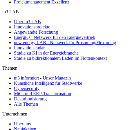
Projektmanagement Exzellenz
m3 LAB
Über m3 LAB
Innovationsprojekte
Angewandte Forschung
EnergIQ - Netzwerk für den Energievertrieb
new energy LAB - Netzwerk für Prosuming/Flexuming
Innovationsradar
Studie zu KI in der Energiebranche
Studie zu bidirektionalem Laden im Flottenkontext
Themen
m3 informiert - Unser Magazin
Künstliche Intelligenz für Stadtwerke
Cybersecurity
MtC- und ERP-Transformation
Dekarbonisierung
Alle Themen
Unternehmen
Über uns
Neuigkeiten