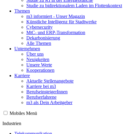
Studie zu KI in der Energiebranche
Studie zu bidirektionalem Laden im Flottenkontext
Themen
m3 informiert - Unser Magazin
Künstliche Intelligenz für Stadtwerke
Cybersecurity
MtC- und ERP-Transformation
Dekarbonisierung
Alle Themen
Unternehmen
Über uns
Neuigkeiten
Unsere Werte
Kooperationen
Karriere
Aktuelle Stellenangebote
Karriere bei m3
BerufseinsteigerInnen
Berufserfahrene
m3 als Dein Arbeitgeber
Mobiles Menü
Industrien
Telekommunikation