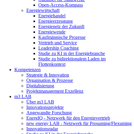
Open-Access-Kompass
Energiewirtschaft
Energiehandel
Energieerzeugung
Energienetz der Zukunft
Energiewende
Kaufmännische Prozesse
Vertrieb und Service
Leadership Coaching
Studie zu KI in der Energiebranche
Studie zu bidirektionalem Laden im
Flottenkontext
Kompetenzen
Strategie & Innovation
Organisation & Prozesse
Digitalisierung
Projektmanagement Exzellenz
m3 LAB
Über m3 LAB
Innovationsprojekte
Angewandte Forschung
EnergIQ - Netzwerk für den Energievertrieb
new energy LAB - Netzwerk für Prosuming/Flexuming
Innovationsradar