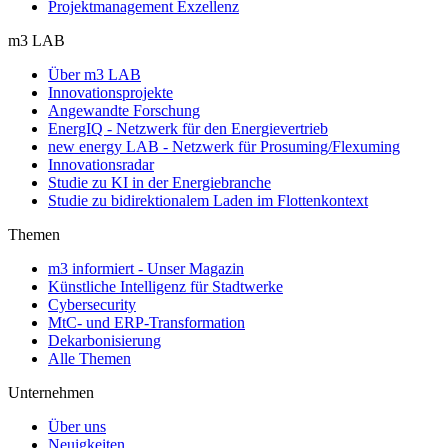
Projektmanagement Exzellenz
m3 LAB
Über m3 LAB
Innovationsprojekte
Angewandte Forschung
EnergIQ - Netzwerk für den Energievertrieb
new energy LAB - Netzwerk für Prosuming/Flexuming
Innovationsradar
Studie zu KI in der Energiebranche
Studie zu bidirektionalem Laden im Flottenkontext
Themen
m3 informiert - Unser Magazin
Künstliche Intelligenz für Stadtwerke
Cybersecurity
MtC- und ERP-Transformation
Dekarbonisierung
Alle Themen
Unternehmen
Über uns
Neuigkeiten