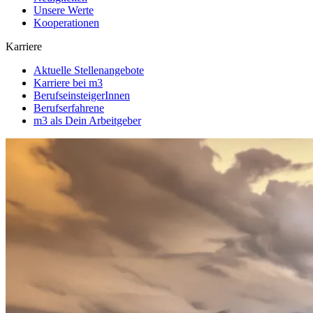
Unsere Werte
Kooperationen
Karriere
Aktuelle Stellenangebote
Karriere bei m3
BerufseinsteigerInnen
Berufserfahrene
m3 als Dein Arbeitgeber