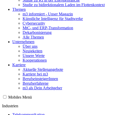
Studie zu KI in der Energiebranche
Studie zu bidirektionalem Laden im Flottenkontext
Themen
m3 informiert - Unser Magazin
Künstliche Intelligenz für Stadtwerke
Cybersecurity
MtC- und ERP-Transformation
Dekarbonisierung
Alle Themen
Unternehmen
Über uns
Neuigkeiten
Unsere Werte
Kooperationen
Karriere
Aktuelle Stellenangebote
Karriere bei m3
BerufseinsteigerInnen
Berufserfahrene
m3 als Dein Arbeitgeber
Mobiles Menü
Industrien
Telekommunikation