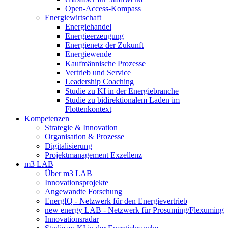
Open-Access-Kompass
Energiewirtschaft
Energiehandel
Energieerzeugung
Energienetz der Zukunft
Energiewende
Kaufmännische Prozesse
Vertrieb und Service
Leadership Coaching
Studie zu KI in der Energiebranche
Studie zu bidirektionalem Laden im
Flottenkontext
Kompetenzen
Strategie & Innovation
Organisation & Prozesse
Digitalisierung
Projektmanagement Exzellenz
m3 LAB
Über m3 LAB
Innovationsprojekte
Angewandte Forschung
EnergIQ - Netzwerk für den Energievertrieb
new energy LAB - Netzwerk für Prosuming/Flexuming
Innovationsradar