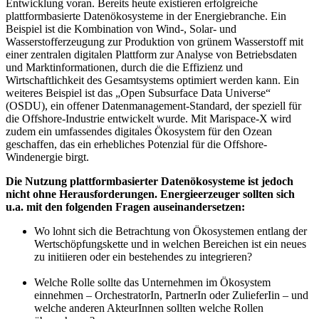
Entwicklung voran. Bereits heute existieren erfolgreiche
plattformbasierte Datenökosysteme in der Energiebranche. Ein
Beispiel ist die Kombination von Wind-, Solar- und
Wasserstofferzeugung zur Produktion von grünem Wasserstoff mit
einer zentralen digitalen Plattform zur Analyse von Betriebsdaten
und Marktinformationen, durch die die Effizienz und
Wirtschaftlichkeit des Gesamtsystems optimiert werden kann. Ein
weiteres Beispiel ist das „Open Subsurface Data Universe“
(OSDU), ein offener Datenmanagement-​Standard, der speziell für
die Offshore-​Industrie entwickelt wurde. Mit Marispace-​X wird
zudem ein umfassendes digitales Ökosystem für den Ozean
geschaffen, das ein erhebliches Potenzial für die Offshore-​
Windenergie birgt.
Die Nutzung plattformbasierter Datenökosysteme ist jedoch
nicht ohne Herausforderungen. Energieerzeuger sollten sich
u.a. mit den folgenden Fragen auseinandersetzen:
Wo lohnt sich die Betrachtung von Ökosystemen entlang der
Wertschöpfungskette und in welchen Bereichen ist ein neues
zu initiieren oder ein bestehendes zu integrieren?
Welche Rolle sollte das Unternehmen im Ökosystem
einnehmen – OrchestratorIn, PartnerIn oder ZulieferIin – und
welche anderen AkteurInnen sollten welche Rollen