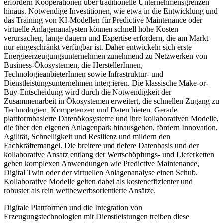
erfordern Kooperationen über traditionelle Unternehmensgrenzen
hinaus. Notwendige Investitionen, wie etwa in die Entwicklung und
das Training von KI-​Modellen für Predictive Maintenance oder
virtuelle Anlagenanalysten können schnell hohe Kosten
verursachen, lange dauern und Expertise erfordern, die am Markt
nur eingeschränkt verfügbar ist. Daher entwickeln sich erste
Energieerzeugungsunternehmen zunehmend zu Netzwerken von
Business-​Ökosystemen, die HerstellerInnen,
TechnologieanbieterInnen sowie Infrastruktur-​ und
Dienstleistungsunternehmen integrieren. Die klassische Make-​or-
Buy-Entscheidung wird durch die Notwendigkeit der
Zusammenarbeit in Ökosystemen erweitert, die schnellen Zugang zu
Technologien, Kompetenzen und Daten bieten. Gerade
plattformbasierte Datenökosysteme und ihre kollaborativen Modelle,
die über den eigenen Anlagenpark hinausgehen, fördern Innovation,
Agilität, Schnelligkeit und Resilienz und mildern den
Fachkräftemangel. Die breitere und tiefere Datenbasis und der
kollaborative Ansatz entlang der Wertschöpfungs-​ und Lieferketten
geben komplexen Anwendungen wie Predictive Maintenance,
Digital Twin oder der virtuellen Anlagenanalyse einen Schub.
Kollaborative Modelle gelten dabei als kosteneffizienter und
robuster als rein wettbewerbsorientierte Ansätze.
Digitale Plattformen und die Integration von
Erzeugungstechnologien mit Dienstleistungen treiben diese