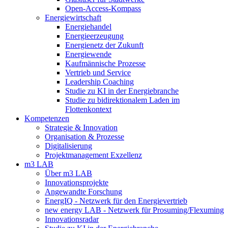
Open-Access-Kompass
Energiewirtschaft
Energiehandel
Energieerzeugung
Energienetz der Zukunft
Energiewende
Kaufmännische Prozesse
Vertrieb und Service
Leadership Coaching
Studie zu KI in der Energiebranche
Studie zu bidirektionalem Laden im
Flottenkontext
Kompetenzen
Strategie & Innovation
Organisation & Prozesse
Digitalisierung
Projektmanagement Exzellenz
m3 LAB
Über m3 LAB
Innovationsprojekte
Angewandte Forschung
EnergIQ - Netzwerk für den Energievertrieb
new energy LAB - Netzwerk für Prosuming/Flexuming
Innovationsradar