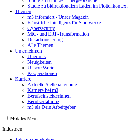
Studie zu KI in der Energiebranche
Studie zu bidirektionalem Laden im Flottenkontext
Themen
m3 informiert - Unser Magazin
Künstliche Intelligenz für Stadtwerke
Cybersecurity
MtC- und ERP-Transformation
Dekarbonisierung
Alle Themen
Unternehmen
Über uns
Neuigkeiten
Unsere Werte
Kooperationen
Karriere
Aktuelle Stellenangebote
Karriere bei m3
BerufseinsteigerInnen
Berufserfahrene
m3 als Dein Arbeitgeber
Mobiles Menü
Industrien
Telekommunikation