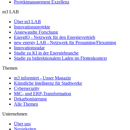
Projektmanagement Exzellenz
m3 LAB
Über m3 LAB
Innovationsprojekte
Angewandte Forschung
EnergIQ - Netzwerk für den Energievertrieb
new energy LAB - Netzwerk für Prosuming/Flexuming
Innovationsradar
Studie zu KI in der Energiebranche
Studie zu bidirektionalem Laden im Flottenkontext
Themen
m3 informiert - Unser Magazin
Künstliche Intelligenz für Stadtwerke
Cybersecurity
MtC- und ERP-Transformation
Dekarbonisierung
Alle Themen
Unternehmen
Über uns
Neuigkeiten