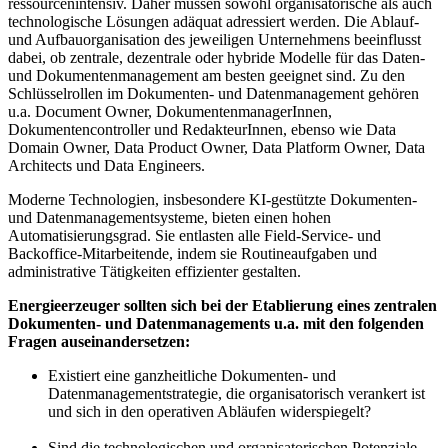
ressourcenintensiv. Daher müssen sowohl organisatorische als auch
technologische Lösungen adäquat adressiert werden. Die Ablauf-
und Aufbauorganisation des jeweiligen Unternehmens beeinflusst
dabei, ob zentrale, dezentrale oder hybride Modelle für das Daten-
und Dokumentenmanagement am besten geeignet sind. Zu den
Schlüsselrollen im Dokumenten-​ und Datenmanagement gehören
u.a. Document Owner, DokumentenmanagerInnen,
Dokumentencontroller und RedakteurInnen, ebenso wie Data
Domain Owner, Data Product Owner, Data Platform Owner, Data
Architects und Data Engineers.
Moderne Technologien, insbesondere KI-​gestützte Dokumenten-​
und Datenmanagementsysteme, bieten einen hohen
Automatisierungsgrad. Sie entlasten alle Field-​Service- und
Backoffice-​Mitarbeitende, indem sie Routineaufgaben und
administrative Tätigkeiten effizienter gestalten.
Energieerzeuger sollten sich bei der Etablierung eines zentralen
Dokumenten-​ und Datenmanagements u.a. mit den folgenden
Fragen auseinandersetzen:
Existiert eine ganzheitliche Dokumenten-​ und
Datenmanagementstrategie, die organisatorisch verankert ist
und sich in den operativen Abläufen widerspiegelt?
Sind die technologischen und organisatorischen Potenziale