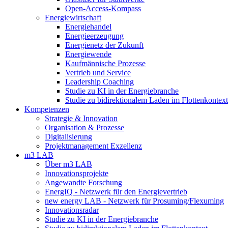
Open-Access-Kompass
Energiewirtschaft
Energiehandel
Energieerzeugung
Energienetz der Zukunft
Energiewende
Kaufmännische Prozesse
Vertrieb und Service
Leadership Coaching
Studie zu KI in der Energiebranche
Studie zu bidirektionalem Laden im Flottenkontext
Kompetenzen
Strategie & Innovation
Organisation & Prozesse
Digitalisierung
Projektmanagement Exzellenz
m3 LAB
Über m3 LAB
Innovationsprojekte
Angewandte Forschung
EnergIQ - Netzwerk für den Energievertrieb
new energy LAB - Netzwerk für Prosuming/Flexuming
Innovationsradar
Studie zu KI in der Energiebranche