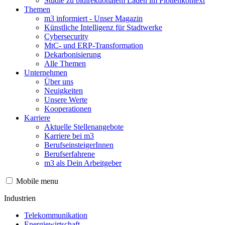
Studie zu bidirektionalem Laden im Flottenkontext
Themen
m3 informiert - Unser Magazin
Künstliche Intelligenz für Stadtwerke
Cybersecurity
MtC- und ERP-Transformation
Dekarbonisierung
Alle Themen
Unternehmen
Über uns
Neuigkeiten
Unsere Werte
Kooperationen
Karriere
Aktuelle Stellenangebote
Karriere bei m3
BerufseinsteigerInnen
Berufserfahrene
m3 als Dein Arbeitgeber
Mobile menu
Industrien
Telekommunikation
Energiewirtschaft