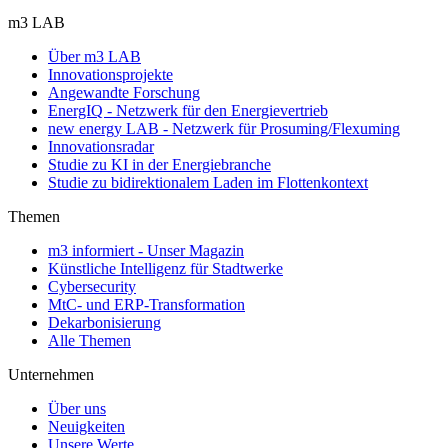
m3 LAB
Über m3 LAB
Innovationsprojekte
Angewandte Forschung
EnergIQ - Netzwerk für den Energievertrieb
new energy LAB - Netzwerk für Prosuming/Flexuming
Innovationsradar
Studie zu KI in der Energiebranche
Studie zu bidirektionalem Laden im Flottenkontext
Themen
m3 informiert - Unser Magazin
Künstliche Intelligenz für Stadtwerke
Cybersecurity
MtC- und ERP-Transformation
Dekarbonisierung
Alle Themen
Unternehmen
Über uns
Neuigkeiten
Unsere Werte