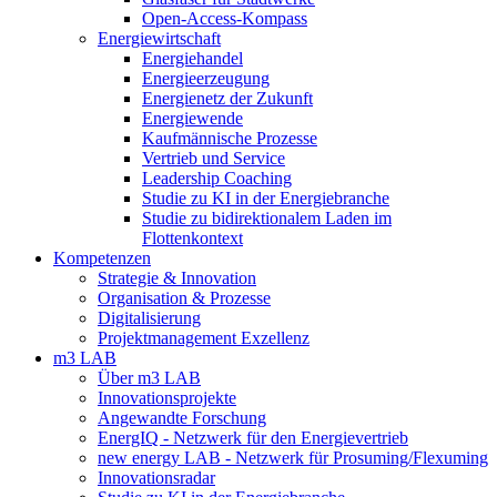
Open-Access-Kompass
Energiewirtschaft
Energiehandel
Energieerzeugung
Energienetz der Zukunft
Energiewende
Kaufmännische Prozesse
Vertrieb und Service
Leadership Coaching
Studie zu KI in der Energiebranche
Studie zu bidirektionalem Laden im
Flottenkontext
Kompetenzen
Strategie & Innovation
Organisation & Prozesse
Digitalisierung
Projektmanagement Exzellenz
m3 LAB
Über m3 LAB
Innovationsprojekte
Angewandte Forschung
EnergIQ - Netzwerk für den Energievertrieb
new energy LAB - Netzwerk für Prosuming/Flexuming
Innovationsradar