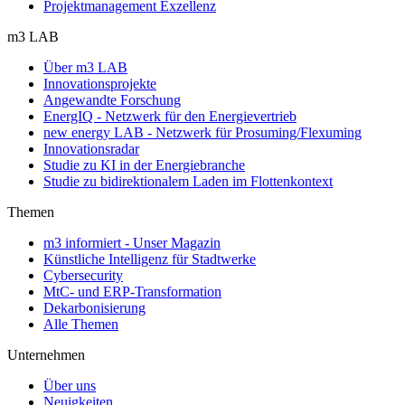
Projektmanagement Exzellenz
m3 LAB
Über m3 LAB
Innovationsprojekte
Angewandte Forschung
EnergIQ - Netzwerk für den Energievertrieb
new energy LAB - Netzwerk für Prosuming/Flexuming
Innovationsradar
Studie zu KI in der Energiebranche
Studie zu bidirektionalem Laden im Flottenkontext
Themen
m3 informiert - Unser Magazin
Künstliche Intelligenz für Stadtwerke
Cybersecurity
MtC- und ERP-Transformation
Dekarbonisierung
Alle Themen
Unternehmen
Über uns
Neuigkeiten