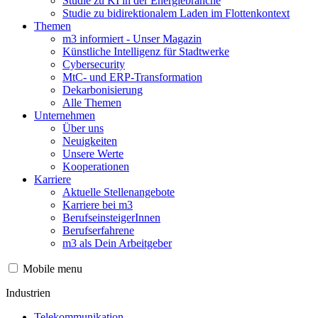
Studie zu KI in der Energiebranche
Studie zu bidirektionalem Laden im Flottenkontext
Themen
m3 informiert - Unser Magazin
Künstliche Intelligenz für Stadtwerke
Cybersecurity
MtC- und ERP-Transformation
Dekarbonisierung
Alle Themen
Unternehmen
Über uns
Neuigkeiten
Unsere Werte
Kooperationen
Karriere
Aktuelle Stellenangebote
Karriere bei m3
BerufseinsteigerInnen
Berufserfahrene
m3 als Dein Arbeitgeber
Mobile menu
Industrien
Telekommunikation