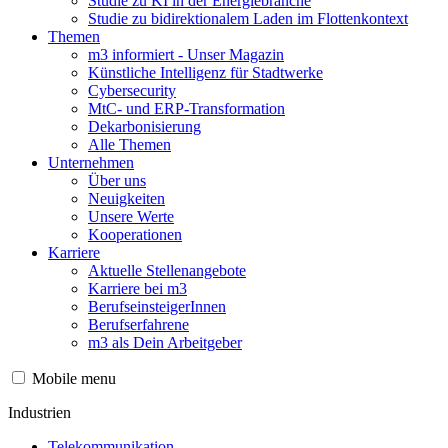
Studie zu KI in der Energiebranche
Studie zu bidirektionalem Laden im Flottenkontext
Themen
m3 informiert - Unser Magazin
Künstliche Intelligenz für Stadtwerke
Cybersecurity
MtC- und ERP-Transformation
Dekarbonisierung
Alle Themen
Unternehmen
Über uns
Neuigkeiten
Unsere Werte
Kooperationen
Karriere
Aktuelle Stellenangebote
Karriere bei m3
BerufseinsteigerInnen
Berufserfahrene
m3 als Dein Arbeitgeber
Mobile menu
Industrien
Telekommunikation