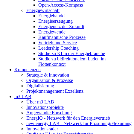
Open-Access-Kompass
Energiewirtschaft
Energiehandel
Energieerzeugung
Energienetz der Zukunft
Energiewende
Kaufmännische Prozesse
Vertrieb und Service
Leadership Coaching
Studie zu KI in der Energiebranche
Studie zu bidirektionalem Laden im
Flottenkontext
Kompetenzen
Strategie & Innovation
Organisation & Prozesse
Digitalisierung
Projektmanagement Exzellenz
m3 LAB
Über m3 LAB
Innovationsprojekte
Angewandte Forschung
EnergIQ - Netzwerk für den Energievertrieb
new energy LAB - Netzwerk für Prosuming/Flexuming
Innovationsradar