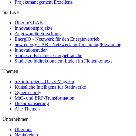
Projektmanagement Exzellenz
m3 LAB
Über m3 LAB
Innovationsprojekte
Angewandte Forschung
EnergIQ - Netzwerk für den Energievertrieb
new energy LAB - Netzwerk für Prosuming/Flexuming
Innovationsradar
Studie zu KI in der Energiebranche
Studie zu bidirektionalem Laden im Flottenkontext
Themen
m3 informiert - Unser Magazin
Künstliche Intelligenz für Stadtwerke
Cybersecurity
MtC- und ERP-Transformation
Dekarbonisierung
Alle Themen
Unternehmen
Über uns
Neuigkeiten