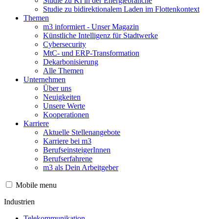
Studie zu KI in der Energiebranche
Studie zu bidirektionalem Laden im Flottenkontext
Themen
m3 informiert - Unser Magazin
Künstliche Intelligenz für Stadtwerke
Cybersecurity
MtC- und ERP-Transformation
Dekarbonisierung
Alle Themen
Unternehmen
Über uns
Neuigkeiten
Unsere Werte
Kooperationen
Karriere
Aktuelle Stellenangebote
Karriere bei m3
BerufseinsteigerInnen
Berufserfahrene
m3 als Dein Arbeitgeber
Mobile menu
Industrien
Telekommunikation