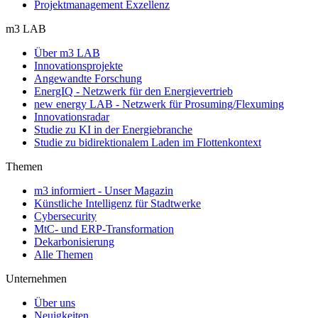
Projektmanagement Exzellenz
m3 LAB
Über m3 LAB
Innovationsprojekte
Angewandte Forschung
EnergIQ - Netzwerk für den Energievertrieb
new energy LAB - Netzwerk für Prosuming/Flexuming
Innovationsradar
Studie zu KI in der Energiebranche
Studie zu bidirektionalem Laden im Flottenkontext
Themen
m3 informiert - Unser Magazin
Künstliche Intelligenz für Stadtwerke
Cybersecurity
MtC- und ERP-Transformation
Dekarbonisierung
Alle Themen
Unternehmen
Über uns
Neuigkeiten