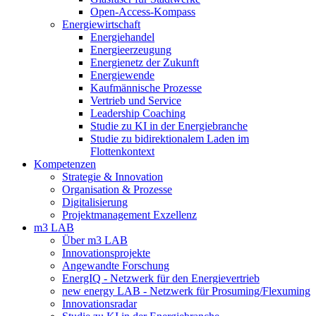
Open-Access-Kompass
Energiewirtschaft
Energiehandel
Energieerzeugung
Energienetz der Zukunft
Energiewende
Kaufmännische Prozesse
Vertrieb und Service
Leadership Coaching
Studie zu KI in der Energiebranche
Studie zu bidirektionalem Laden im
Flottenkontext
Kompetenzen
Strategie & Innovation
Organisation & Prozesse
Digitalisierung
Projektmanagement Exzellenz
m3 LAB
Über m3 LAB
Innovationsprojekte
Angewandte Forschung
EnergIQ - Netzwerk für den Energievertrieb
new energy LAB - Netzwerk für Prosuming/Flexuming
Innovationsradar