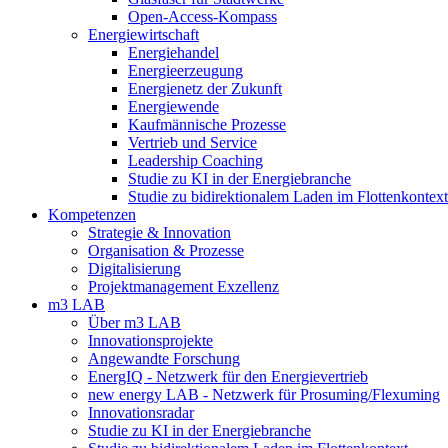
Open-Access-Kompass
Energiewirtschaft
Energiehandel
Energieerzeugung
Energienetz der Zukunft
Energiewende
Kaufmännische Prozesse
Vertrieb und Service
Leadership Coaching
Studie zu KI in der Energiebranche
Studie zu bidirektionalem Laden im Flottenkontext
Kompetenzen
Strategie & Innovation
Organisation & Prozesse
Digitalisierung
Projektmanagement Exzellenz
m3 LAB
Über m3 LAB
Innovationsprojekte
Angewandte Forschung
EnergIQ - Netzwerk für den Energievertrieb
new energy LAB - Netzwerk für Prosuming/Flexuming
Innovationsradar
Studie zu KI in der Energiebranche