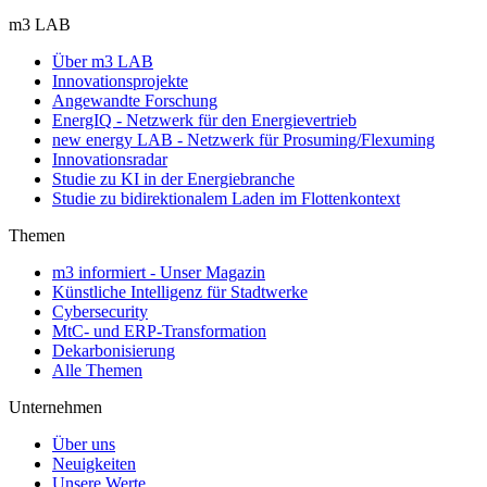
m3 LAB
Über m3 LAB
Innovationsprojekte
Angewandte Forschung
EnergIQ - Netzwerk für den Energievertrieb
new energy LAB - Netzwerk für Prosuming/Flexuming
Innovationsradar
Studie zu KI in der Energiebranche
Studie zu bidirektionalem Laden im Flottenkontext
Themen
m3 informiert - Unser Magazin
Künstliche Intelligenz für Stadtwerke
Cybersecurity
MtC- und ERP-Transformation
Dekarbonisierung
Alle Themen
Unternehmen
Über uns
Neuigkeiten
Unsere Werte