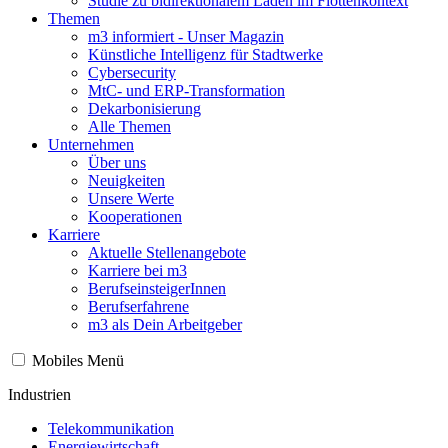
Studie zu bidirektionalem Laden im Flottenkontext
Themen
m3 informiert - Unser Magazin
Künstliche Intelligenz für Stadtwerke
Cybersecurity
MtC- und ERP-Transformation
Dekarbonisierung
Alle Themen
Unternehmen
Über uns
Neuigkeiten
Unsere Werte
Kooperationen
Karriere
Aktuelle Stellenangebote
Karriere bei m3
BerufseinsteigerInnen
Berufserfahrene
m3 als Dein Arbeitgeber
Mobiles Menü
Industrien
Telekommunikation
Energiewirtschaft