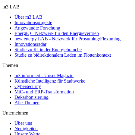
m3 LAB
Über m3 LAB
Innovationsprojekte
Angewandte Forschung
EnergIQ - Netzwerk für den Energievertrieb
new energy LAB - Netzwerk für Prosuming/Flexuming
Innovationsradar
Studie zu KI in der Energiebranche
Studie zu bidirektionalem Laden im Flottenkontext
Themen
m3 informiert - Unser Magazin
Künstliche Intelligenz für Stadtwerke
Cybersecurity
MtC- und ERP-Transformation
Dekarbonisierung
Alle Themen
Unternehmen
Über uns
Neuigkeiten
Unsere Werte