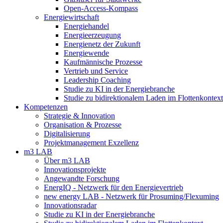
Open-Access-Kompass
Energiewirtschaft
Energiehandel
Energieerzeugung
Energienetz der Zukunft
Energiewende
Kaufmännische Prozesse
Vertrieb und Service
Leadership Coaching
Studie zu KI in der Energiebranche
Studie zu bidirektionalem Laden im Flottenkontext
Kompetenzen
Strategie & Innovation
Organisation & Prozesse
Digitalisierung
Projektmanagement Exzellenz
m3 LAB
Über m3 LAB
Innovationsprojekte
Angewandte Forschung
EnergIQ - Netzwerk für den Energievertrieb
new energy LAB - Netzwerk für Prosuming/Flexuming
Innovationsradar
Studie zu KI in der Energiebranche