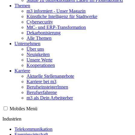
Studie zu bidirektionalem Laden im Flottenkontext
Themen
m3 informiert - Unser Magazin
Künstliche Intelligenz für Stadtwerke
Cybersecurity
MtC- und ERP-Transformation
Dekarbonisierung
Alle Themen
Unternehmen
Über uns
Neuigkeiten
Unsere Werte
Kooperationen
Karriere
Aktuelle Stellenangebote
Karriere bei m3
BerufseinsteigerInnen
Berufserfahrene
m3 als Dein Arbeitgeber
Mobiles Menü
Industrien
Telekommunikation
Energiewirtschaft